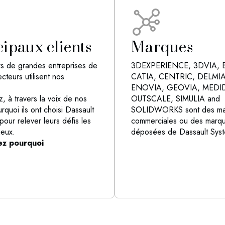
cipaux clients
Marques
ers de grandes entreprises de
3DEXPERIENCE, 3DVIA, 
ecteurs utilisent nos
CATIA, CENTRIC, DELMIA
ENOVIA, GEOVIA, MEDI
, à travers la voix de nos
OUTSCALE, SIMULIA and
urquoi ils ont choisi Dassault
SOLIDWORKS sont des ma
our relever leurs défis les
commerciales ou des marq
ieux.
déposées de Dassault Sys
ez pourquoi