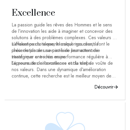
Excellence
La passion guide les rêves des Hommes et le sens
de l’innovation les aide à imaginer et concevoir des
solutions à des problèmes complexes. Ces valeurs ne
suffisent pas totalement lorsque nos clients font le
L’évaluation du risque, le calcul rigoureux, la
choix de placer une partie de leur autonomie
préservation des savoirs-faire permettent de
stratégique entre nos mains.
transformer une idée en performance régulière à
l’épreuve des circonstances et du temps.
La poursuite de l’excellence est la clef de voûte de
nos valeurs. Dans une dynamique d'amélioration
continue, cette recherche est le meilleur moyen de
conserver et développer la confiance de nos clients,
Découvrir
investisseurs et partenaires industriels et
commerciaux.