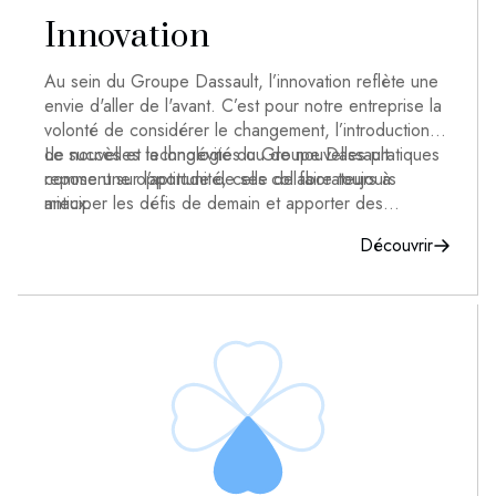
Innovation
Au sein du Groupe Dassault, l’innovation reflète une
envie d'aller de l'avant. C’est pour notre entreprise la
volonté de considérer le changement, l’introduction
de nouvelles technologies ou de nouvelles pratiques
Le succès et la longévité du Groupe Dassault
comme une opportunité, celle de faire toujours
reposent sur l’aptitude de ses collaborateurs à
mieux.
anticiper les défis de demain et apporter des
solutions originales. Cette capacité à innover permet
Découvrir
de créer des ponts entre les compétences et de
fédérer tous les métiers autour de produits et de
services répondant aux défis de demain.