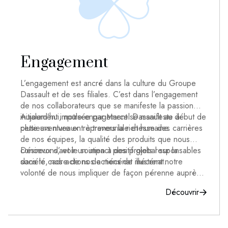
Engagement
L’engagement est ancré dans la culture du Groupe
Dassault et de ses filiales. C’est dans l’engagement
de nos collaborateurs que se manifeste la passion
initialement impulsée par Marcel Dassault au début de
Aujourd’hui, notre engagement se manifeste à
cette aventure entrepreneuriale et humaine.
plusieurs niveaux : à travers la richesse des carrières
de nos équipes, la qualité des produits que nous
concevons, et le soutien à des projets responsables
Désireux d’avoir un impact positif global sur la
dans le cadre de nos actions de mécénat.
société, nos actions de mécénat illustrent notre
volonté de nous impliquer de façon pérenne auprès
d’associations, de fondations ou instituts, sur les
Découvrir
grands thèmes que sont : la santé et la recherche
médicale, l’éducation et l’insertion, la culture et la
préservation du patrimoine national.