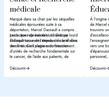
médicale
Éduc
Marqué dans sa chair par les séquelles
À l'origine
médicales éprouvées suite à sa
de Marcel 
déportation, Marcel Dassault a compris le
trouvons un
poids que représentait un handicap lourd
Les actions de mécénat du Groupe
d’excellen
et l’importance des enjeux de santé dans
Dassault couvrent l’étendue de la chaîne
l'enseignem
une France en pleine reconstruction.
de santé. Qu’il s’agisse du financement
vers une bo
d’unités de recherche fondamentale sur
d’épanouis
le cancer, de l’aide aux patients, de
personnel, i
prévention pour la santé mentale à la
l’accès à l
sensibilisation sur l’importance du don
pour réduire
Découvrir
Découvrir
d’organes, nous finançons des projets
l’insertion 
permettant de vivre en meilleure santé et
plus longtemps.